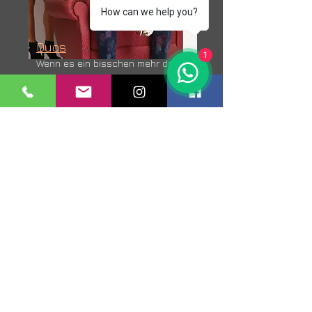
How can we help you?
Duos
1
Wenn es ein bisschen mehr darf
Trio
von Party bis Konzert