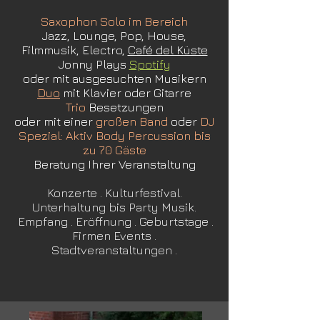
Saxophon​​ Solo im Bereich
Jazz, Lounge, Pop, House,
Filmmusik, Electro,
Café del Küste
Jonny Plays
Spotify
oder mit ausgesuchten Musikern
Duo
mit Klavier oder Gitarre
Trio
Besetzungen
​oder mit einer
großen Band
oder
DJ
Spezial: Aktiv Body Percussion bis
zu 70 Gäste
​Beratung Ihrer Veranstaltung
Konzerte . Kulturfestival.
Unterhaltung bis Party Musik.
Empfang . Eröffnung . Geburtstage .
Firmen Events .
Stadtveranstaltungen .