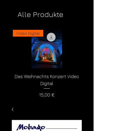
Alle Produkte
Video Digital
Der USB Video Stick
Das Weihnachts Konzert Video
Das Weihnachts Video 
Digital
Preis
15,00 €