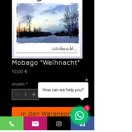
Mobago "Weihnacht"
Preis
10,00 €
Anzahl
*
How can we help you?
1
In den Warenkorb
Mit Mo Casal und Gäste.    When snow 